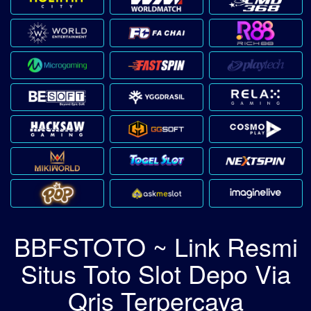
BBFSTOTO ~ Link Resmi
Situs Toto Slot Depo Via
Qris Terpercaya