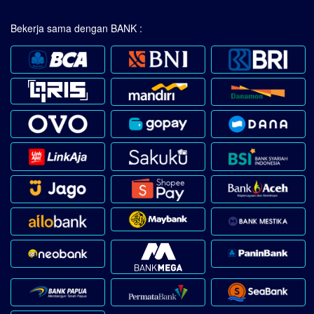
Bekerja sama dengan BANK :