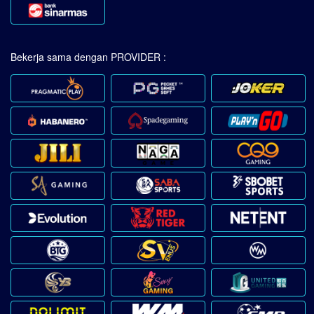
Bekerja sama dengan PROVIDER :