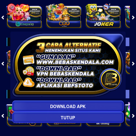
Virtual
Crash Game
DOWNLOAD APK
TUTUP