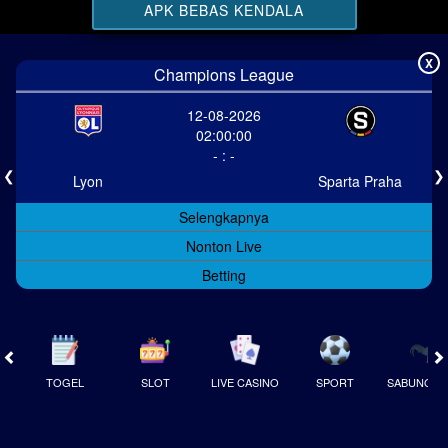
APK BEBAS KENDALA
X
Champions League
12-08-2026
02:00:00
- : -
❮
❯
Lyon
Sparta Praha
Selengkapnya
Nonton Live
Betting
TOGEL
SLOT
LIVE CASINO
SPORT
SABUNG A