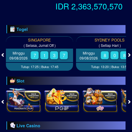
IDR
2,363,594,795
Togel
SINGAPORE
SYDNEY POOLS
( Selasa, Jumat Off )
( Setiap Hari )
Minggu
Minggu
7
1
3
7
8
0
8
09/08/2026
09/08/2026
Tutup: 17:25 | Buka: 17:45
Tutup: 13:20 | Buka: 13:50
Slot
Live Casino