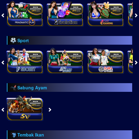
Sport
Sabung Ayam
Tembak Ikan