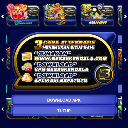
Virtual
Crash Game
DOWNLOAD APK
TUTUP