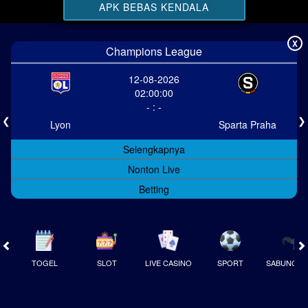
APK BEBAS KENDALA
X
Champions League
12-08-2026
02:00:00
- : -
❮
❯
Lyon
Sparta Praha
Selengkapnya
Nonton Live
Betting
TOGEL
SLOT
LIVE CASINO
SPORT
SABUNG A