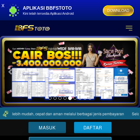
x
APLIKASI BBFSTOTO
DOWNLOAD
Kini telah tersedia Aplikasi Android
Previous
Nex
ain lebih mudah, cepat dan aman melalui berbagai jenis pembayaran
Selamat
MASUK
DAFTAR