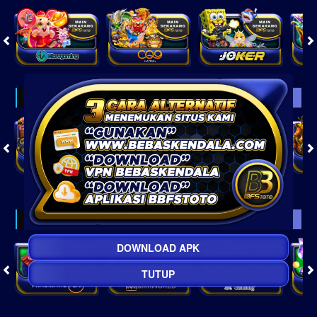
Virtual
Crash Game
DOWNLOAD APK
TUTUP