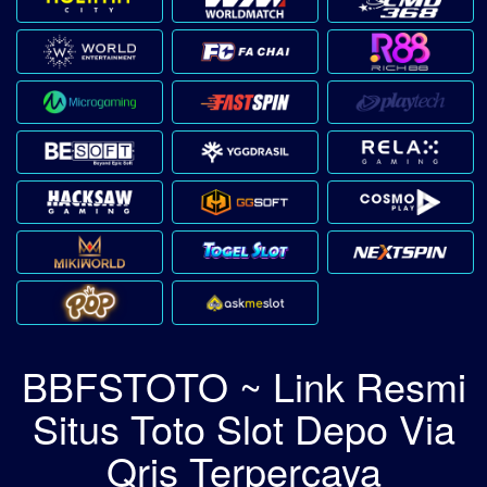
BBFSTOTO ~ Link Resmi
Situs Toto Slot Depo Via
Qris Terpercaya