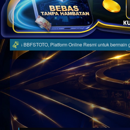
BFSTOTO, Platform Online Resmi untuk bermain game online d