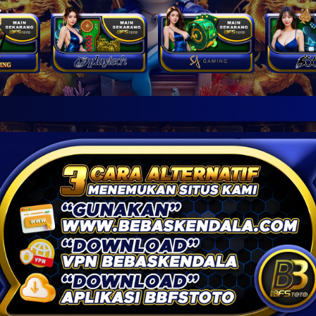
Liga
LaLiga
8-2026
16-08-2026
00:00
00:00:00
- : -
- : -
Malaga
Celta Vigo
Osasuna
gkapnya
Selengkapnya
on Live
Nonton Live
tting
Betting