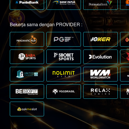
Bekerja sama dengan PROVIDER :