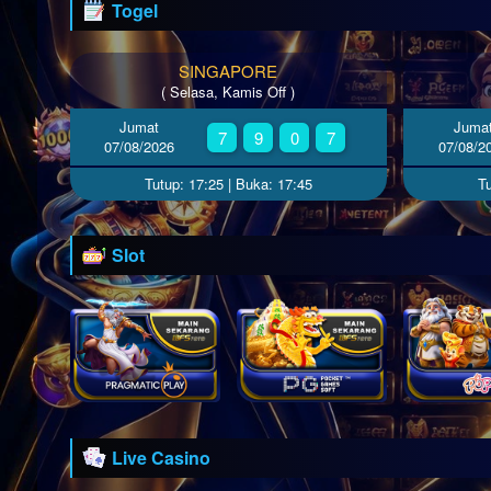
Togel
SINGAPORE
( Selasa, Kamis Off )
Jumat
Juma
7
9
0
7
07/08/2026
07/08/2
Tutup: 17:25 | Buka: 17:45
Tu
Slot
Live Casino