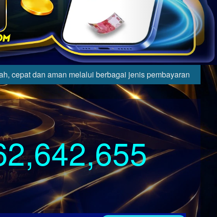
aman melalui berbagai jenis pembayaran
Selamat datang di
62,669,547