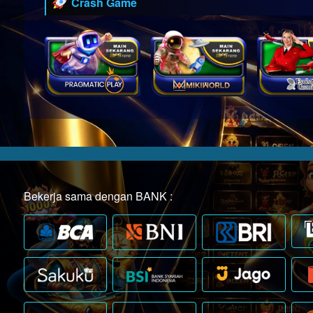
Crash Game
Bekerja sama dengan BANK :