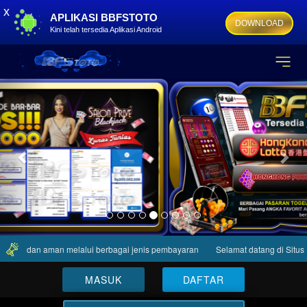
x
APLIKASI BBFSTOTO
DOWNLOAD
Kini telah tersedia Aplikasi Android
Previous
Nex
epat dan aman melalui berbagai jenis pembayaran
Selamat datang di Situs B
MASUK
DAFTAR