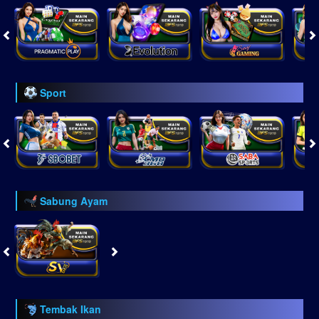
Sport
Sabung Ayam
Tembak Ikan