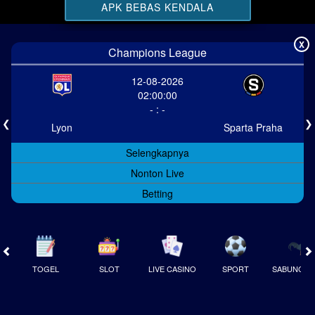
APK BEBAS KENDALA
X
Champions League
12-08-2026
02:00:00
- : -
❮
❯
Lyon
Sparta Praha
Selengkapnya
Nonton Live
Betting
TOGEL
SLOT
LIVE CASINO
SPORT
SABUNG A